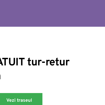
TUIT tur-retur 
a
Vezi traseul