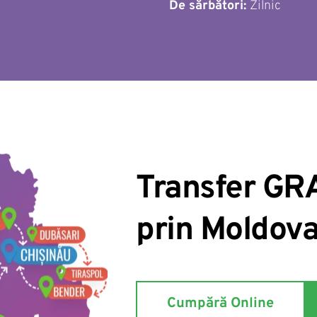
De sărbători: 
Zilnic 
Transfer GRA
prin Moldov
Cumpără Online