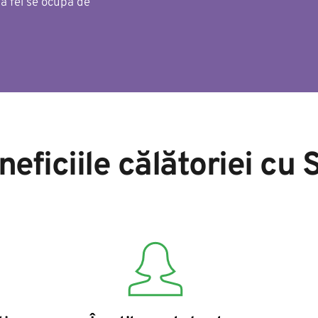
la fel se ocupă de 
neficiile călătoriei cu 