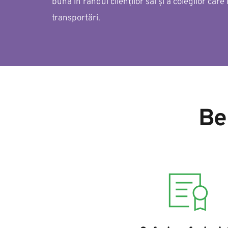
bună în rândul clienților săi și a colegilor care 
transportări.
Be