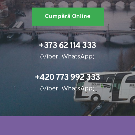
Cumpără Online
+373 62 114 333
(
Viber
, 
WhatsApp
)
+420 773 992 333
(
Viber
, 
WhatsApp
)