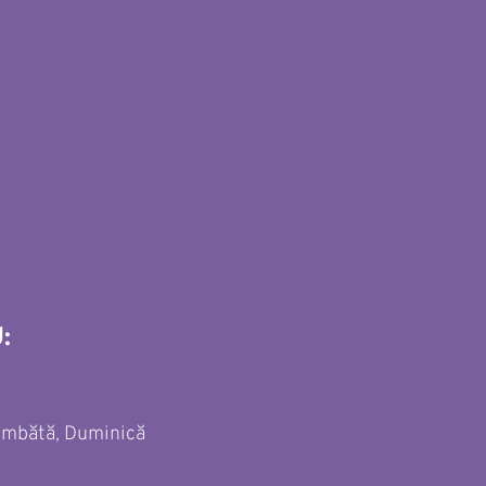
: 
)
Sâmbătă, Duminică 