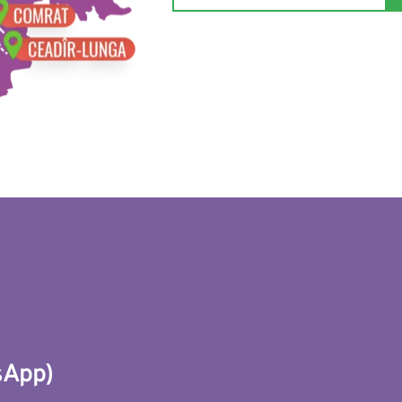
sApp
)