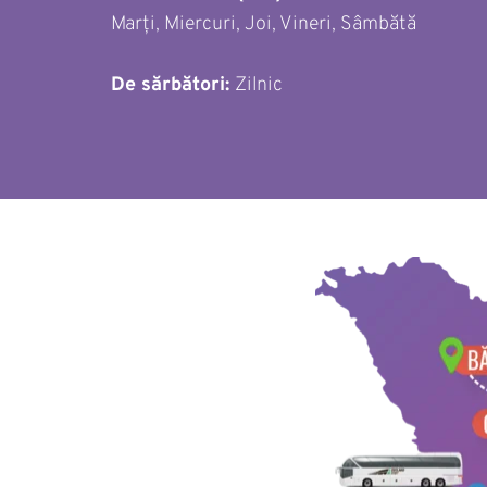
Marți, Miercuri, Joi, Vineri, Sâmbătă 
De sărbători: 
Zilnic