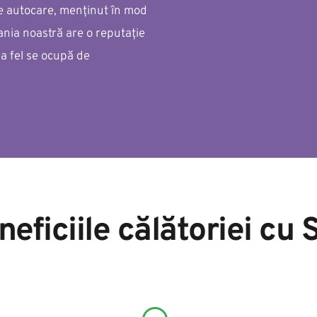
e autocare, menținut în mod 
nia noastră are o reputație 
la fel se ocupă de 
neficiile călătoriei cu 