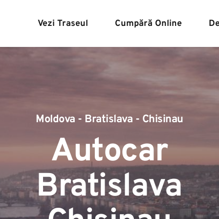
Vezi Traseul
Cumpără Online
De
Moldova - Bratislava - Chisinau
Autocar 
Bratislava 