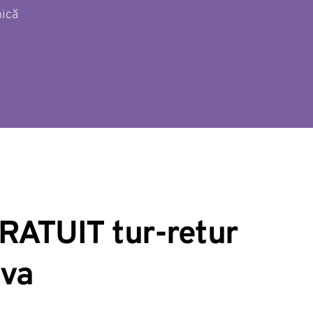
nică
RATUIT tur-retur 
ova