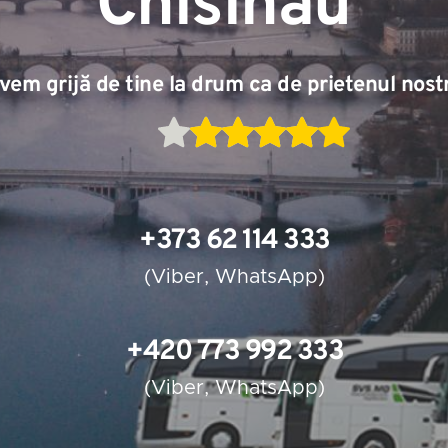
Chisinau 
vem grijă de tine la drum ca de prietenul nost
+373 62 114 333
(
Viber
, 
WhatsApp
)
+420 773 992 333
(
Viber
, 
WhatsApp
)