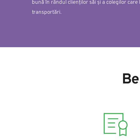
bună în rândul clienților săi și a colegilor care 
transportări.
Be