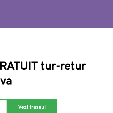
RATUIT tur-retur 
ova
Vezi traseul