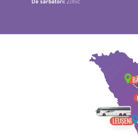
De sărbători: 
Zilnic