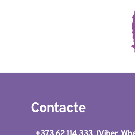
Contacte
+373 62 114 333 
(
Viber
, 
Wha