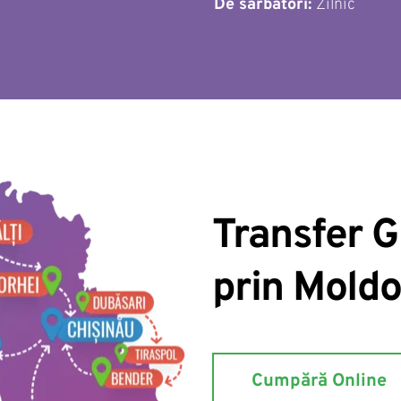
De sărbători: 
Zilnic 
Transfer G
prin Mold
Cumpără Online