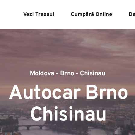
Vezi Traseul
Cumpără Online
De
Moldova - Brno - Chisinau
Autocar Brno 
Chisinau 