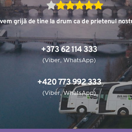
vem grijă de tine la drum ca de prietenul nost
+373 62 114 333
(
Viber
, 
WhatsApp
)
+420 773 992 333
(
Viber
, 
WhatsApp
)